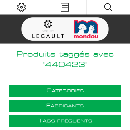
Produits taggés avec
'440423'
C
ATÉGORIES
F
ABRICANTS
T
AGS FRÉQUENTS