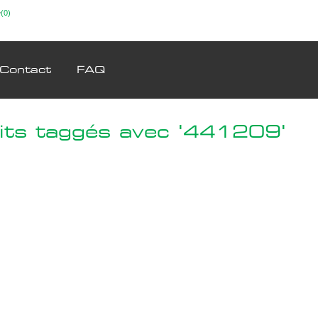
(0)
Contact
FAQ
its taggés avec '441209'