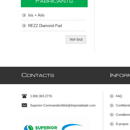
F
ABRICANTS
Iris + Arlo
REZZ Diamond Pad
Voir tout
C
I
ONTACTS
NFOR
1.800.363.2776
FAQ
Superior-CommandesWeb@imperialdade.com
Confidenti
Conditions 
À propos