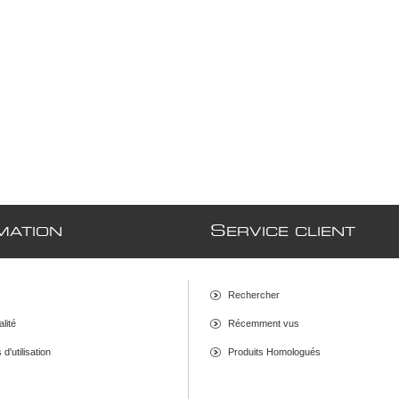
S
MATION
ERVICE CLIENT
Rechercher
alité
Récemment vus
d'utilisation
Produits Homologués