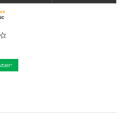
ock
5C
uter