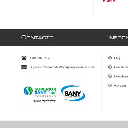
5,45 $
C
I
ONTACTS
NFOR
1.800.363.2776
FAQ
Superior-CommandesWeb@imperialdade.com
Confidenti
Conditions 
À propos