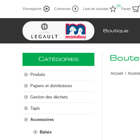
(0)
S'enregistrer
Connexion
Liste de souhaits
Panier
Boutique
Boutei
C
ATÉGORIES
Accueil
/
Access
Produits
Papiers et distributeurs
Gestion des déchets
Tapis
Accessoires
Balais