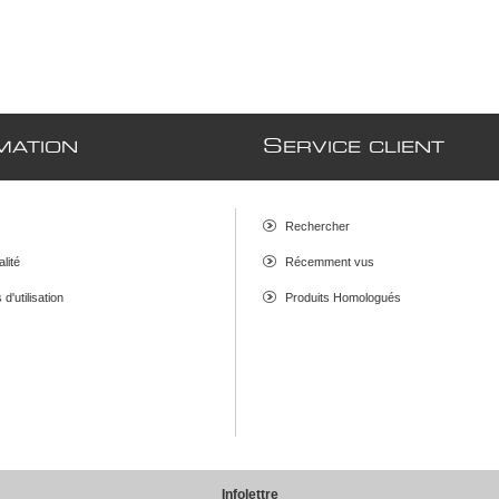
S
MATION
ERVICE CLIENT
Rechercher
alité
Récemment vus
d'utilisation
Produits Homologués
Infolettre