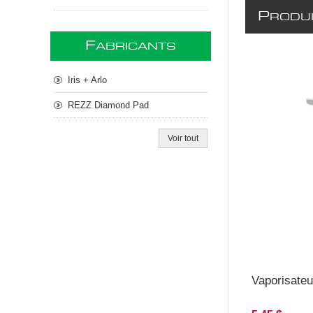
P
RODUI
F
ABRICANTS
Iris + Arlo
REZZ Diamond Pad
Voir tout
Vaporisateur