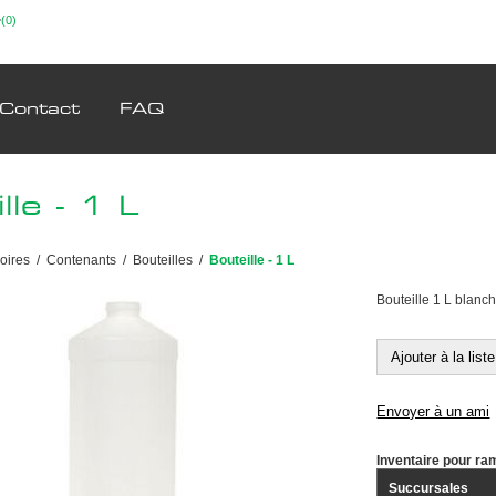
(0)
Contact
FAQ
lle - 1 L
oires
/
Contenants
/
Bouteilles
/
Bouteille - 1 L
Bouteille 1 L blanc
Ajouter à la list
Envoyer à un ami
Inventaire pour r
Succursales