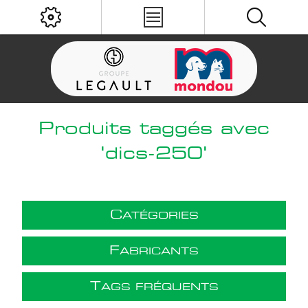
Produits taggés avec
'dics-250'
C
ATÉGORIES
F
ABRICANTS
T
AGS FRÉQUENTS